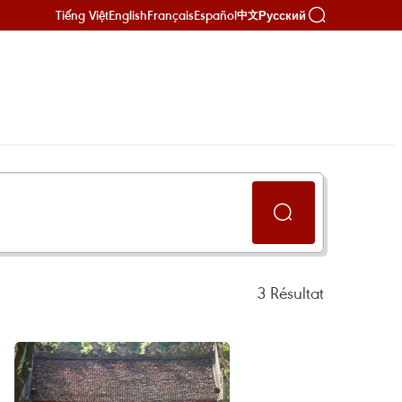
Tiếng Việt
English
Français
Español
Русский
中文
3
Résultat