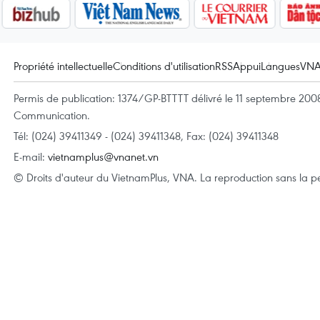
Propriété intellectuelle
Conditions d'utilisation
RSS
Appui
Langues
VN
Permis de publication: 1374/GP-BTTTT délivré le 11 septembre 2008 
Communication.
Tél: (024) 39411349 - (024) 39411348, Fax: (024) 39411348
E-mail:
vietnamplus@vnanet.vn
© Droits d'auteur du VietnamPlus, VNA. La reproduction sans la per