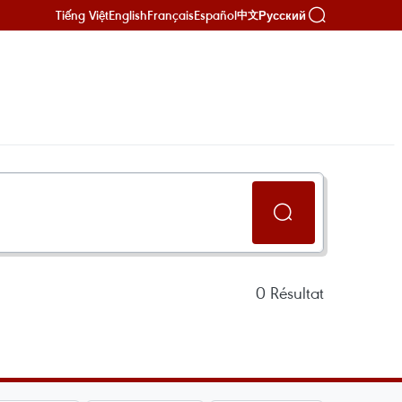
Tiếng Việt
English
Français
Español
Русский
中文
0
Résultat