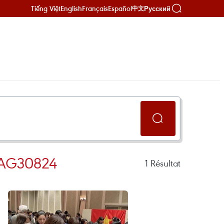
Tiếng Việt
English
Français
Español
Русский
中文
TAG30824
1
Résultat