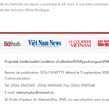
e du Vietnam au Japon a participé le 26 mars à une foire caritative
tié des femmes d'Asie-Pacifique.
Propriété intellectuelle
Conditions d'utilisation
RSS
Appui
Langues
VN
Permis de publication: 1374/GP-BTTTT délivré le 11 septembre 2008 
Communication.
Tél: (024) 39411349 - (024) 39411348, Fax: (024) 39411348
E-mail:
vietnamplus@vnanet.vn
© Droits d'auteur du VietnamPlus, VNA. La reproduction sans la per