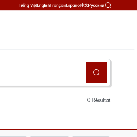
Tiếng Việt
English
Français
Español
Русский
中文
0
Résultat