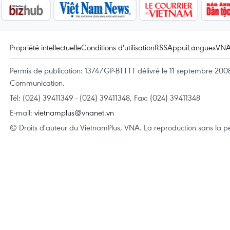
Propriété intellectuelle
Conditions d'utilisation
RSS
Appui
Langues
VN
Permis de publication: 1374/GP-BTTTT délivré le 11 septembre 2008 
Communication.
Tél: (024) 39411349 - (024) 39411348, Fax: (024) 39411348
E-mail:
vietnamplus@vnanet.vn
© Droits d'auteur du VietnamPlus, VNA. La reproduction sans la per