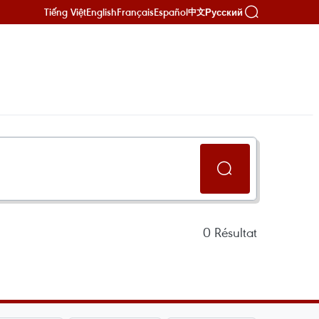
Tiếng Việt
English
Français
Español
Русский
中文
0
Résultat