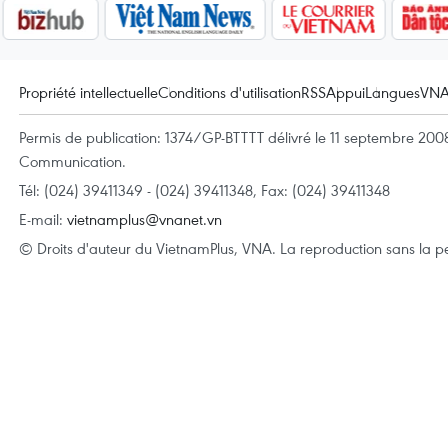
Propriété intellectuelle
Conditions d'utilisation
RSS
Appui
Langues
VN
Permis de publication: 1374/GP-BTTTT délivré le 11 septembre 2008 
Communication.
Tél: (024) 39411349 - (024) 39411348, Fax: (024) 39411348
E-mail:
vietnamplus@vnanet.vn
© Droits d'auteur du VietnamPlus, VNA. La reproduction sans la per