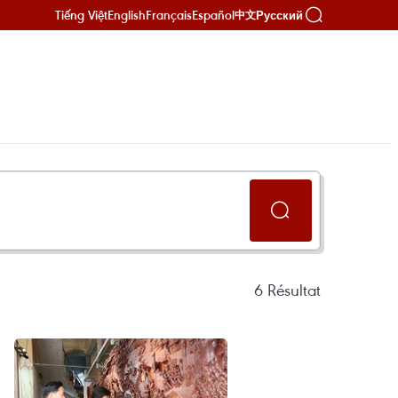
Tiếng Việt
English
Français
Español
Русский
中文
6
Résultat