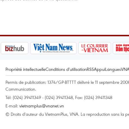
Propriété intellectuelle
Conditions d'utilisation
RSS
Appui
Langues
VN
Permis de publication: 1374/GP-BTTTT délivré le 11 septembre 2008 
Communication.
Tél: (024) 39411349 - (024) 39411348, Fax: (024) 39411348
E-mail:
vietnamplus@vnanet.vn
© Droits d'auteur du VietnamPlus, VNA. La reproduction sans la per