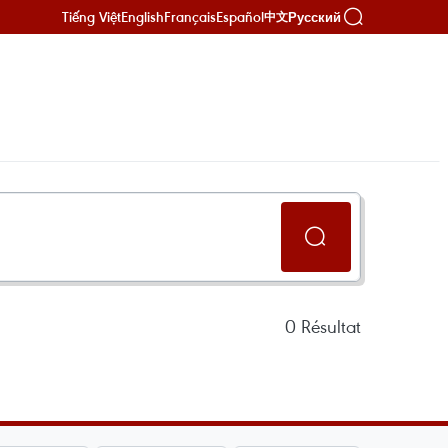
Tiếng Việt
English
Français
Español
Русский
中文
0
Résultat