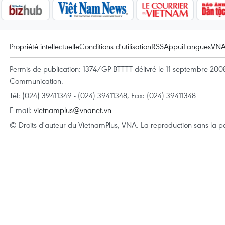
Propriété intellectuelle
Conditions d'utilisation
RSS
Appui
Langues
VN
Permis de publication: 1374/GP-BTTTT délivré le 11 septembre 2008 
Communication.
Tél: (024) 39411349 - (024) 39411348, Fax: (024) 39411348
E-mail:
vietnamplus@vnanet.vn
© Droits d'auteur du VietnamPlus, VNA. La reproduction sans la per