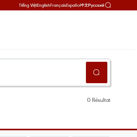
Tiếng Việt
English
Français
Español
Русский
中文
0
Résultat