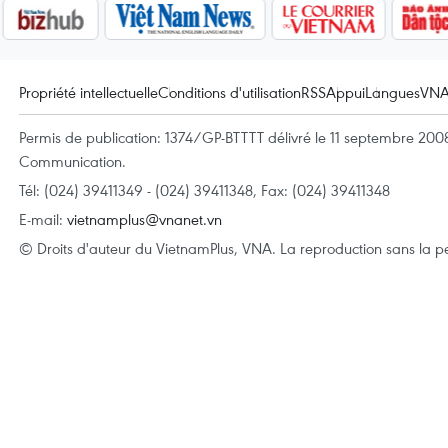
Propriété intellectuelle
Conditions d'utilisation
RSS
Appui
Langues
VN
Permis de publication: 1374/GP-BTTTT délivré le 11 septembre 2008 
Communication.
Tél: (024) 39411349 - (024) 39411348, Fax: (024) 39411348
E-mail:
vietnamplus@vnanet.vn
© Droits d'auteur du VietnamPlus, VNA. La reproduction sans la per