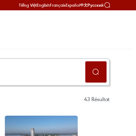
Tiếng Việt
English
Français
Español
Русский
中文
43
Résultat