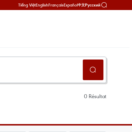
Tiếng Việt
English
Français
Español
Русский
中文
0
Résultat