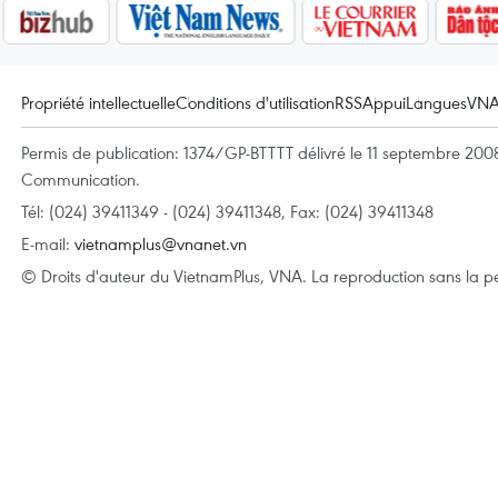
Propriété intellectuelle
Conditions d'utilisation
RSS
Appui
Langues
VN
Permis de publication: 1374/GP-BTTTT délivré le 11 septembre 2008 
Communication.
Tél: (024) 39411349 - (024) 39411348, Fax: (024) 39411348
E-mail:
vietnamplus@vnanet.vn
© Droits d'auteur du VietnamPlus, VNA. La reproduction sans la per