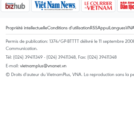
Propriété intellectuelle
Conditions d'utilisation
RSS
Appui
Langues
VN
Permis de publication: 1374/GP-BTTTT délivré le 11 septembre 2008 
Communication.
Tél: (024) 39411349 - (024) 39411348, Fax: (024) 39411348
E-mail:
vietnamplus@vnanet.vn
© Droits d'auteur du VietnamPlus, VNA. La reproduction sans la per