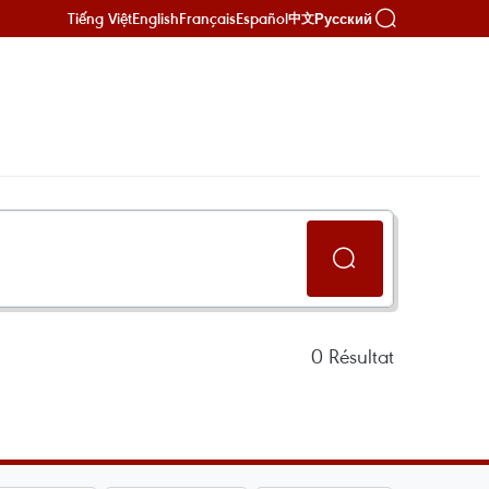
Tiếng Việt
English
Français
Español
Русский
中文
0
Résultat