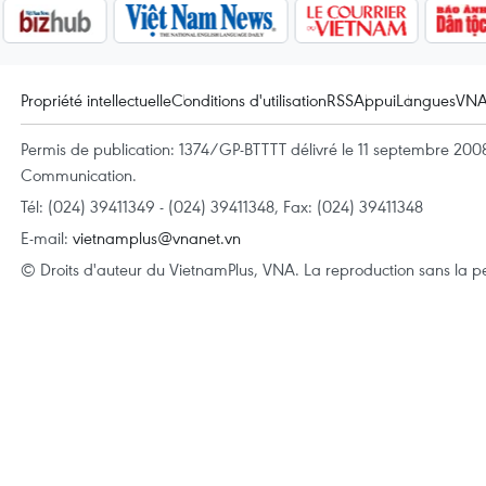
Propriété intellectuelle
Conditions d'utilisation
RSS
Appui
Langues
VN
Permis de publication: 1374/GP-BTTTT délivré le 11 septembre 2008 
Communication.
Tél: (024) 39411349 - (024) 39411348, Fax: (024) 39411348
E-mail:
vietnamplus@vnanet.vn
© Droits d'auteur du VietnamPlus, VNA. La reproduction sans la per