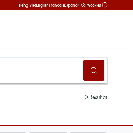
Tiếng Việt
English
Français
Español
Русский
中文
0
Résultat