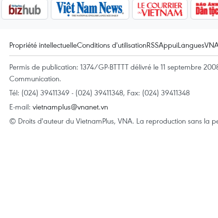
Propriété intellectuelle
Conditions d'utilisation
RSS
Appui
Langues
VN
Permis de publication: 1374/GP-BTTTT délivré le 11 septembre 2008 
Communication.
Tél: (024) 39411349 - (024) 39411348, Fax: (024) 39411348
E-mail:
vietnamplus@vnanet.vn
© Droits d'auteur du VietnamPlus, VNA. La reproduction sans la per