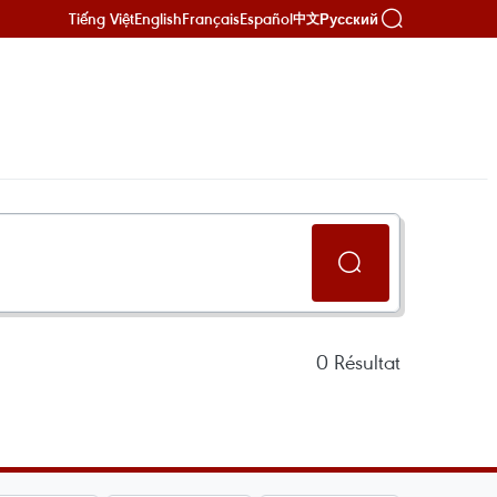
Tiếng Việt
English
Français
Español
Русский
中文
0
Résultat