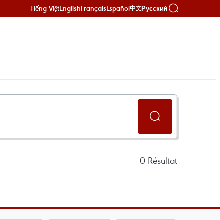
Tiếng Việt
English
Français
Español
Русский
中文
0
Résultat