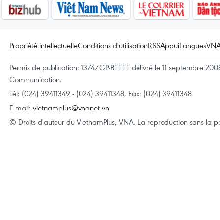
Propriété intellectuelle
Conditions d'utilisation
RSS
Appui
Langues
VN
Permis de publication: 1374/GP-BTTTT délivré le 11 septembre 2008 
Communication.
Tél: (024) 39411349 - (024) 39411348, Fax: (024) 39411348
E-mail:
vietnamplus@vnanet.vn
© Droits d'auteur du VietnamPlus, VNA. La reproduction sans la per