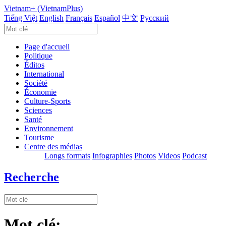
Vietnam+ (VietnamPlus)
Tiếng Việt
English
Français
Español
中文
Русский
Page d'accueil
Politique
Éditos
International
Société
Économie
Culture-Sports
Sciences
Santé
Environnement
Tourisme
Centre des médias
Longs formats
Infographies
Photos
Videos
Podcast
Recherche
Mot clé: