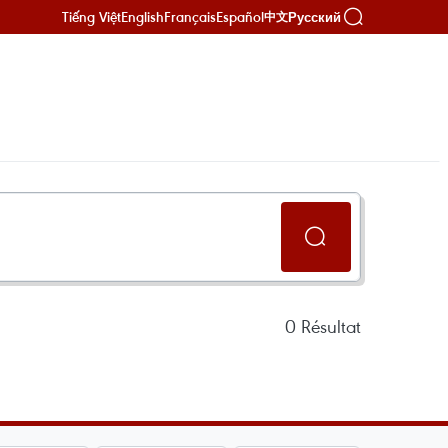
Tiếng Việt
English
Français
Español
Русский
中文
0
Résultat