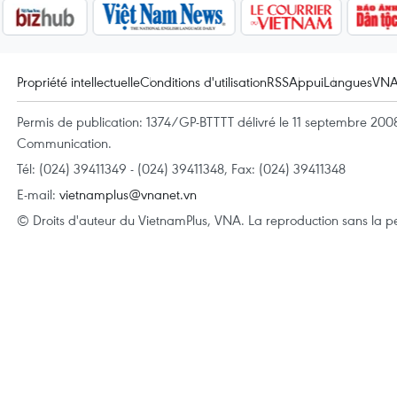
Propriété intellectuelle
Conditions d'utilisation
RSS
Appui
Langues
VN
Permis de publication: 1374/GP-BTTTT délivré le 11 septembre 2008 
Communication.
Tél: (024) 39411349 - (024) 39411348, Fax: (024) 39411348
E-mail:
vietnamplus@vnanet.vn
© Droits d'auteur du VietnamPlus, VNA. La reproduction sans la per