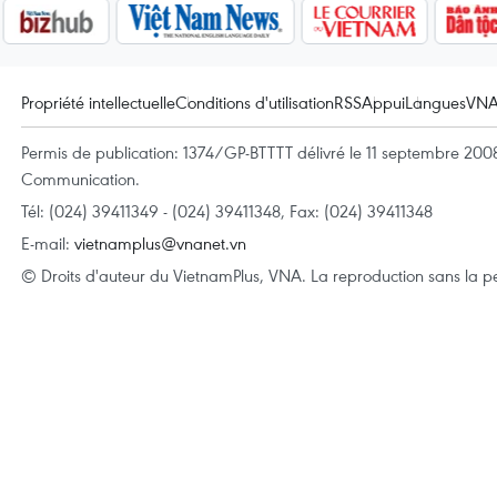
Propriété intellectuelle
Conditions d'utilisation
RSS
Appui
Langues
VN
Permis de publication: 1374/GP-BTTTT délivré le 11 septembre 2008 
Communication.
Tél: (024) 39411349 - (024) 39411348, Fax: (024) 39411348
E-mail:
vietnamplus@vnanet.vn
© Droits d'auteur du VietnamPlus, VNA. La reproduction sans la per