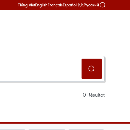
Tiếng Việt
English
Français
Español
Русский
中文
0
Résultat