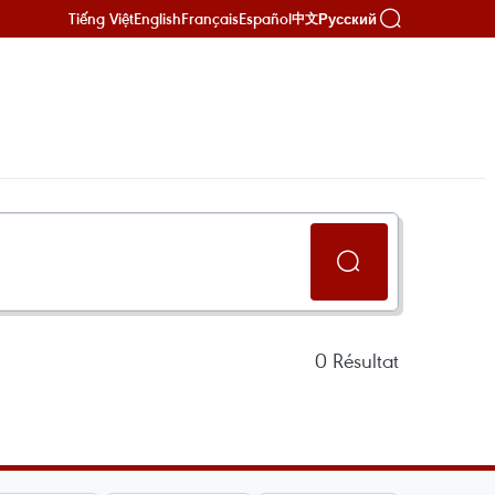
Tiếng Việt
English
Français
Español
Русский
中文
0
Résultat