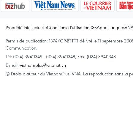
Propriété intellectuelle
Conditions d'utilisation
RSS
Appui
Langues
VN
Permis de publication: 1374/GP-BTTTT délivré le 11 septembre 2008 
Communication.
Tél: (024) 39411349 - (024) 39411348, Fax: (024) 39411348
E-mail:
vietnamplus@vnanet.vn
© Droits d'auteur du VietnamPlus, VNA. La reproduction sans la per