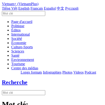
Vietnam+ (VietnamPlus)
Tiếng Việt
English
Français
Español
中文
Русский
Page d'accueil
Politique
Éditos
International
Société
Économie
Culture-Sports
Sciences
Santé
Environnement
Tourisme
Centre des médias
Longs formats
Infographies
Photos
Videos
Podcast
Recherche
Mot clé: