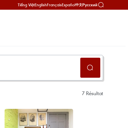
Tiếng Việt
English
Français
Español
Русский
中文
7
Résultat