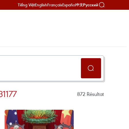
Tiếng Việt
English
Français
Español
Русский
中文
1177
872
Résultat