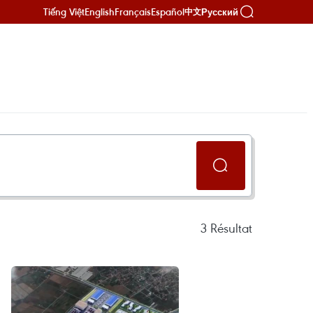
Tiếng Việt
English
Français
Español
Русский
中文
3
Résultat