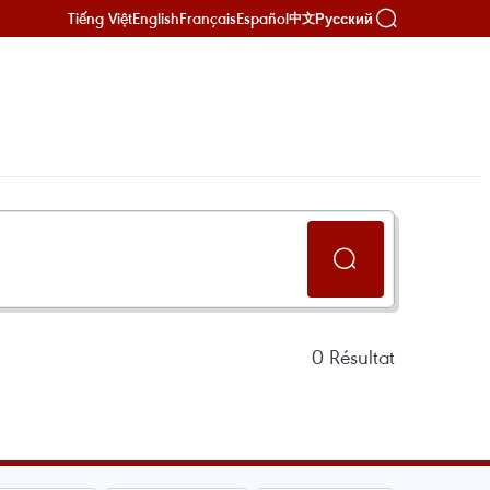
Tiếng Việt
English
Français
Español
Русский
中文
0
Résultat