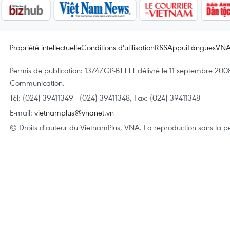
Propriété intellectuelle
Conditions d'utilisation
RSS
Appui
Langues
VN
Permis de publication: 1374/GP-BTTTT délivré le 11 septembre 2008 
Communication.
Tél: (024) 39411349 - (024) 39411348, Fax: (024) 39411348
E-mail:
vietnamplus@vnanet.vn
© Droits d'auteur du VietnamPlus, VNA. La reproduction sans la per