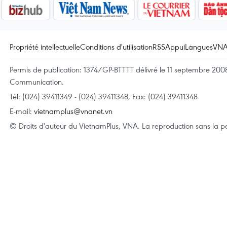
Propriété intellectuelle
Conditions d'utilisation
RSS
Appui
Langues
VN
Permis de publication: 1374/GP-BTTTT délivré le 11 septembre 2008 
Communication.
Tél: (024) 39411349 - (024) 39411348, Fax: (024) 39411348
E-mail:
vietnamplus@vnanet.vn
© Droits d'auteur du VietnamPlus, VNA. La reproduction sans la per