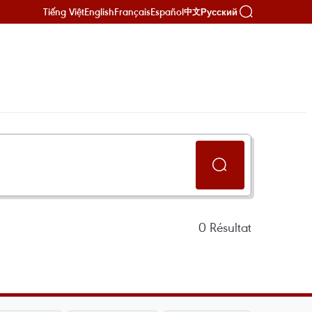
Tiếng Việt
English
Français
Español
Русский
中文
0
Résultat