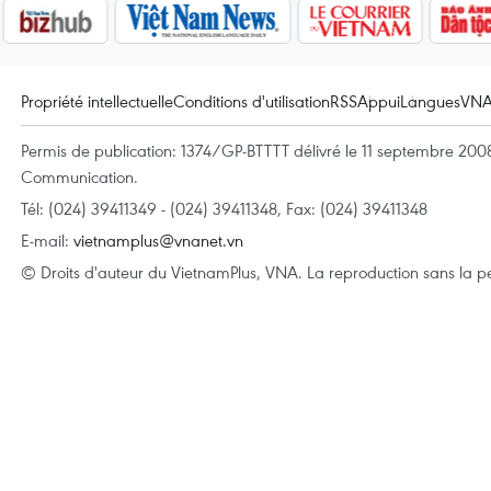
Propriété intellectuelle
Conditions d'utilisation
RSS
Appui
Langues
VN
Permis de publication: 1374/GP-BTTTT délivré le 11 septembre 2008 
Communication.
Tél: (024) 39411349 - (024) 39411348, Fax: (024) 39411348
E-mail:
vietnamplus@vnanet.vn
© Droits d'auteur du VietnamPlus, VNA. La reproduction sans la per