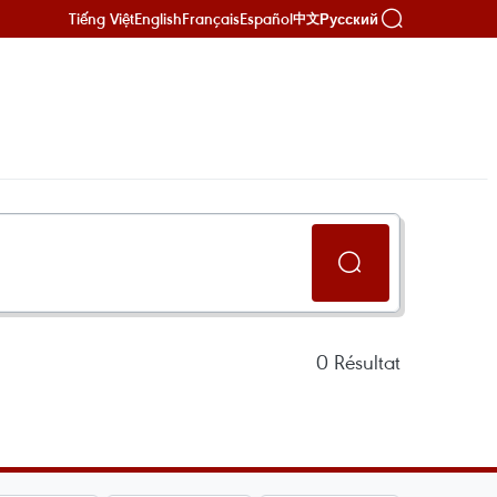
Tiếng Việt
English
Français
Español
Русский
中文
0
Résultat