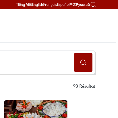
Tiếng Việt
English
Français
Español
Русский
中文
93
Résultat