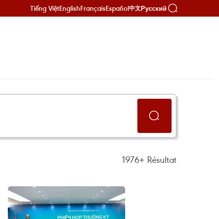
Tiếng Việt
English
Français
Español
Русский
中文
1976+
Résultat