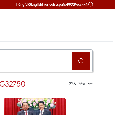
Tiếng Việt
English
Français
Español
Русский
中文
AG32750
236
Résultat