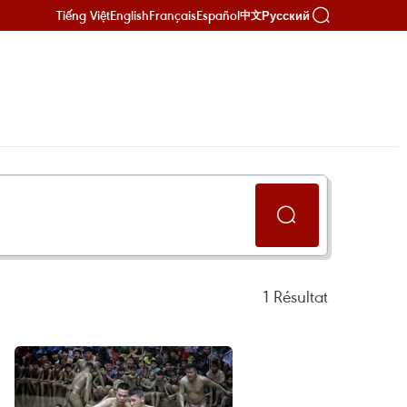
Tiếng Việt
English
Français
Español
Русский
中文
1
Résultat