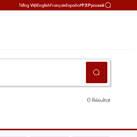
Tiếng Việt
English
Français
Español
Русский
中文
0
Résultat