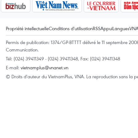
Propriété intellectuelle
Conditions d'utilisation
RSS
Appui
Langues
VN
Permis de publication: 1374/GP-BTTTT délivré le 11 septembre 2008 
Communication.
Tél: (024) 39411349 - (024) 39411348, Fax: (024) 39411348
E-mail:
vietnamplus@vnanet.vn
© Droits d'auteur du VietnamPlus, VNA. La reproduction sans la per