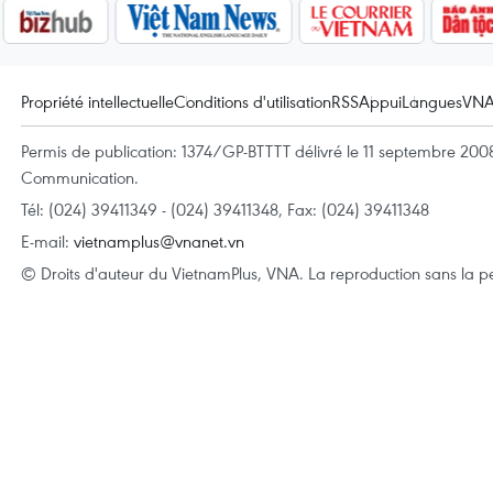
Propriété intellectuelle
Conditions d'utilisation
RSS
Appui
Langues
VN
Permis de publication: 1374/GP-BTTTT délivré le 11 septembre 2008 
Communication.
Tél: (024) 39411349 - (024) 39411348, Fax: (024) 39411348
E-mail:
vietnamplus@vnanet.vn
© Droits d'auteur du VietnamPlus, VNA. La reproduction sans la per