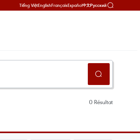
Tiếng Việt
English
Français
Español
Русский
中文
0
Résultat