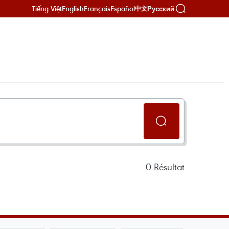
Tiếng Việt
English
Français
Español
Русский
中文
0
Résultat