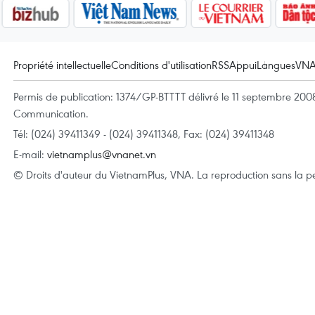
Propriété intellectuelle
Conditions d'utilisation
RSS
Appui
Langues
VN
Permis de publication: 1374/GP-BTTTT délivré le 11 septembre 2008 
Communication.
Tél: (024) 39411349 - (024) 39411348, Fax: (024) 39411348
E-mail:
vietnamplus@vnanet.vn
© Droits d'auteur du VietnamPlus, VNA. La reproduction sans la per