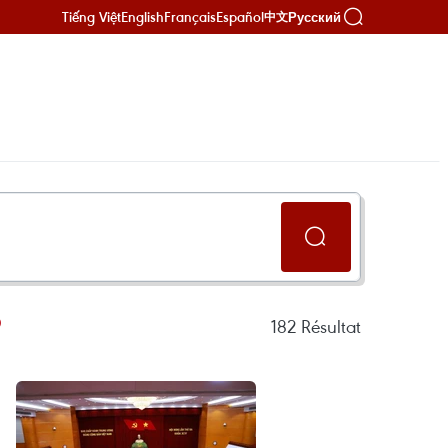
Tiếng Việt
English
Français
Español
Русский
中文
9
182
Résultat