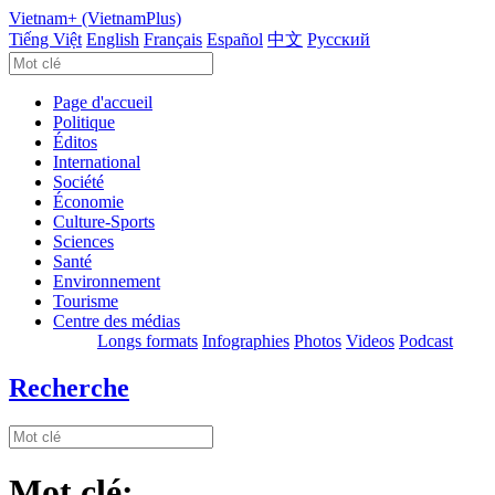
Vietnam+ (VietnamPlus)
Tiếng Việt
English
Français
Español
中文
Русский
Page d'accueil
Politique
Éditos
International
Société
Économie
Culture-Sports
Sciences
Santé
Environnement
Tourisme
Centre des médias
Longs formats
Infographies
Photos
Videos
Podcast
Recherche
Mot clé: