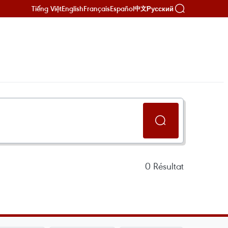
Tiếng Việt
English
Français
Español
Русский
中文
0
Résultat