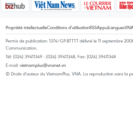
Propriété intellectuelle
Conditions d'utilisation
RSS
Appui
Langues
VN
Permis de publication: 1374/GP-BTTTT délivré le 11 septembre 2008 
Communication.
Tél: (024) 39411349 - (024) 39411348, Fax: (024) 39411348
E-mail:
vietnamplus@vnanet.vn
© Droits d'auteur du VietnamPlus, VNA. La reproduction sans la per