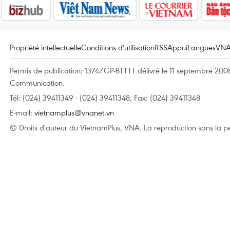
Propriété intellectuelle
Conditions d'utilisation
RSS
Appui
Langues
VN
Permis de publication: 1374/GP-BTTTT délivré le 11 septembre 2008 
Communication.
Tél: (024) 39411349 - (024) 39411348, Fax: (024) 39411348
E-mail:
vietnamplus@vnanet.vn
© Droits d'auteur du VietnamPlus, VNA. La reproduction sans la per