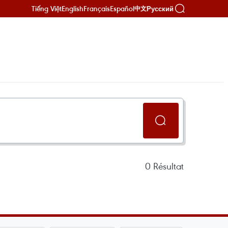
Tiếng Việt
English
Français
Español
Русский
中文
0
Résultat