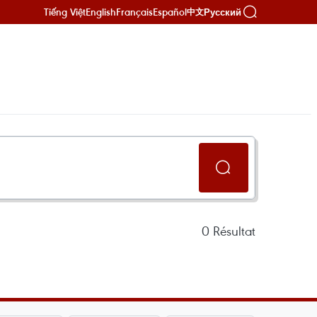
Tiếng Việt
English
Français
Español
Русский
中文
0
Résultat