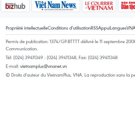
Propriété intellectuelle
Conditions d'utilisation
RSS
Appui
Langues
VN
Permis de publication: 1374/GP-BTTTT délivré le 11 septembre 2008 
Communication.
Tél: (024) 39411349 - (024) 39411348, Fax: (024) 39411348
E-mail:
vietnamplus@vnanet.vn
© Droits d'auteur du VietnamPlus, VNA. La reproduction sans la per