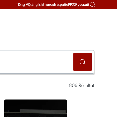
Tiếng Việt
English
Français
Español
Русский
中文
806
Résultat