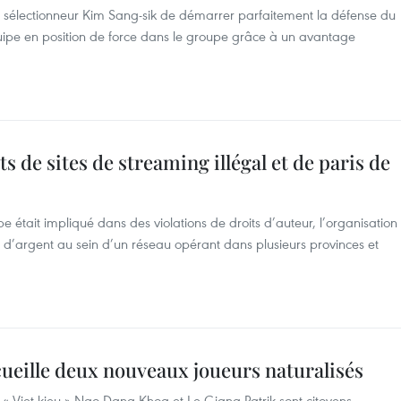
u sélectionneur Kim Sang-sik de démarrer parfaitement la défense du
quipe en position de force dans le groupe grâce à un avantage
s de sites de streaming illégal et de paris de
 était impliqué dans des violations de droits d’auteur, l’organisation
ux d’argent au sein d’un réseau opérant dans plusieurs provinces et
cueille deux nouveaux joueurs naturalisés
rs « Viet kieu » Ngo Dang Khoa et Le Giang Patrik sont citoyens