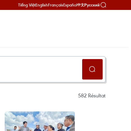
Tiếng Việt
English
Français
Español
Русский
中文
582
Résultat