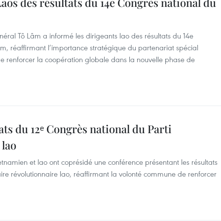
aos des résultats du 14e Congrès national du
énéral Tô Lâm a informé les dirigeants lao des résultats du 14e
, réaffirmant l’importance stratégique du partenariat spécial
 renforcer la coopération globale dans la nouvelle phase de
ats du 12ᵉ Congrès national du Parti
 lao
etnamien et lao ont coprésidé une conférence présentant les résultats
ire révolutionnaire lao, réaffirmant la volonté commune de renforcer