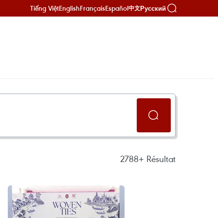
Tiếng Việt
English
Français
Español
Русский
中文
2788+
Résultat