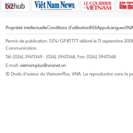
Propriété intellectuelle
Conditions d'utilisation
RSS
Appui
Langues
VN
Permis de publication: 1374/GP-BTTTT délivré le 11 septembre 2008 
Communication.
Tél: (024) 39411349 - (024) 39411348, Fax: (024) 39411348
E-mail:
vietnamplus@vnanet.vn
© Droits d'auteur du VietnamPlus, VNA. La reproduction sans la per