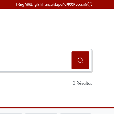
Tiếng Việt
English
Français
Español
Русский
中文
0
Résultat