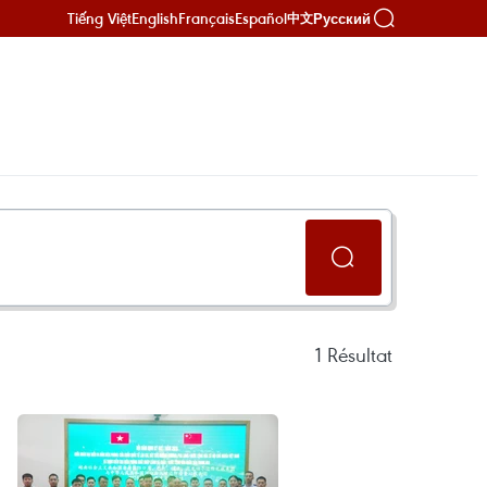
Tiếng Việt
English
Français
Español
Русский
中文
1
Résultat