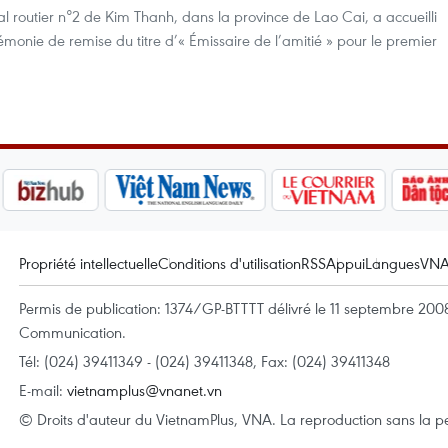
onal routier n°2 de Kim Thanh, dans la province de Lao Cai, a accueilli
émonie de remise du titre d’« Émissaire de l’amitié » pour le premier
Propriété intellectuelle
Conditions d'utilisation
RSS
Appui
Langues
VN
Permis de publication: 1374/GP-BTTTT délivré le 11 septembre 2008 
Communication.
Tél: (024) 39411349 - (024) 39411348, Fax: (024) 39411348
E-mail:
vietnamplus@vnanet.vn
© Droits d'auteur du VietnamPlus, VNA. La reproduction sans la per