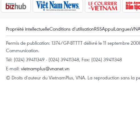
Propriété intellectuelle
Conditions d'utilisation
RSS
Appui
Langues
VN
Permis de publication: 1374/GP-BTTTT délivré le 11 septembre 2008 
Communication.
Tél: (024) 39411349 - (024) 39411348, Fax: (024) 39411348
E-mail:
vietnamplus@vnanet.vn
© Droits d'auteur du VietnamPlus, VNA. La reproduction sans la per