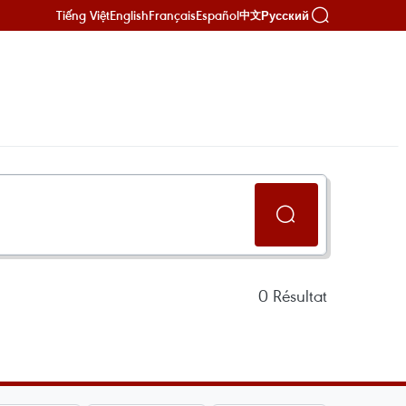
Tiếng Việt
English
Français
Español
Русский
中文
0
Résultat