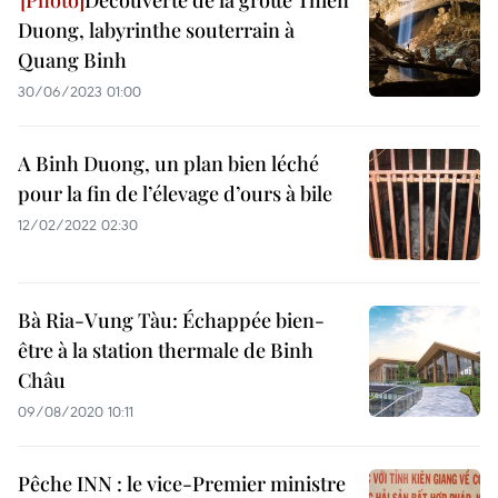
Découverte de la grotte Thien
Duong, labyrinthe souterrain à
Quang Binh
30/06/2023 01:00
A Binh Duong, un plan bien léché
pour la fin de l’élevage d’ours à bile
12/02/2022 02:30
Bà Ria-Vung Tàu: Échappée bien-
être à la station thermale de Binh
Châu
09/08/2020 10:11
Pêche INN : le vice-Premier ministre