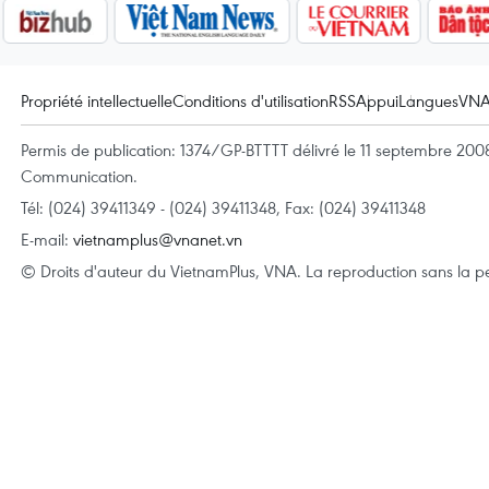
Propriété intellectuelle
Conditions d'utilisation
RSS
Appui
Langues
VN
Permis de publication: 1374/GP-BTTTT délivré le 11 septembre 2008 
Communication.
Tél: (024) 39411349 - (024) 39411348, Fax: (024) 39411348
E-mail:
vietnamplus@vnanet.vn
© Droits d'auteur du VietnamPlus, VNA. La reproduction sans la per