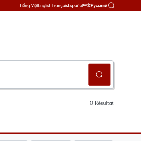
Tiếng Việt
English
Français
Español
Русский
中文
0
Résultat