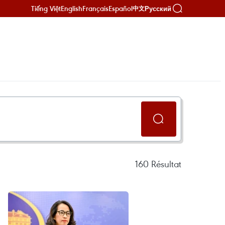
Tiếng Việt
English
Français
Español
Русский
中文
160
Résultat