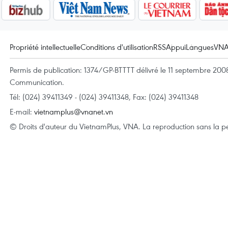
Propriété intellectuelle
Conditions d'utilisation
RSS
Appui
Langues
VN
Permis de publication: 1374/GP-BTTTT délivré le 11 septembre 2008 
Communication.
Tél: (024) 39411349 - (024) 39411348, Fax: (024) 39411348
E-mail:
vietnamplus@vnanet.vn
© Droits d'auteur du VietnamPlus, VNA. La reproduction sans la per