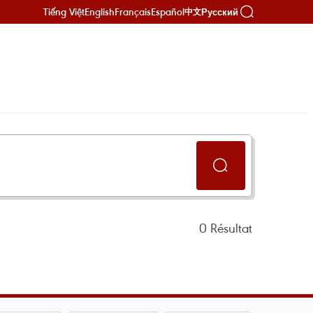
Tiếng Việt
English
Français
Español
Русский
中文
0
Résultat