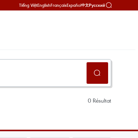
Tiếng Việt
English
Français
Español
Русский
中文
0
Résultat