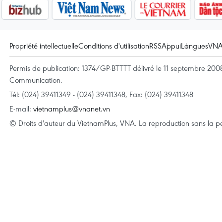
Propriété intellectuelle
Conditions d'utilisation
RSS
Appui
Langues
VN
Permis de publication: 1374/GP-BTTTT délivré le 11 septembre 2008 
Communication.
Tél: (024) 39411349 - (024) 39411348, Fax: (024) 39411348
E-mail:
vietnamplus@vnanet.vn
© Droits d'auteur du VietnamPlus, VNA. La reproduction sans la per