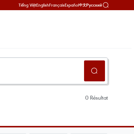
Tiếng Việt
English
Français
Español
Русский
中文
0
Résultat