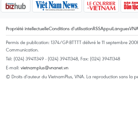
Propriété intellectuelle
Conditions d'utilisation
RSS
Appui
Langues
VN
Permis de publication: 1374/GP-BTTTT délivré le 11 septembre 2008 
Communication.
Tél: (024) 39411349 - (024) 39411348, Fax: (024) 39411348
E-mail:
vietnamplus@vnanet.vn
© Droits d'auteur du VietnamPlus, VNA. La reproduction sans la per