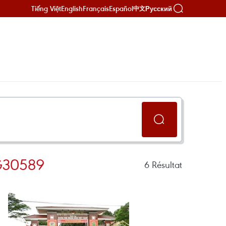
Tiếng Việt
English
Français
Español
Русский
中文
G30589
6
Résultat